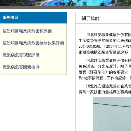
服務項目
關于我們
建設項目職業病危害預評價
河北維安職業健康評價有限公司
生産監督管理局頒發的乙級(省
建設項目職業病危害控制效果評價
2014031850L.于2017
術服務機構乙級資質延續評審，資質
職業病危害現狀評價
河北維安職業健康評價有限公司
象色譜儀、分光光度計、離子色
職業病危害因素檢測
落實《評審準則》的各項要求
到“做事按流程、工作有記錄、
河北維安通過完善的企業管理
長爲一家技術力量雄厚的職業